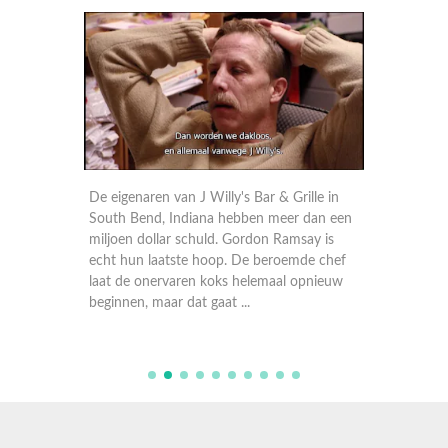
n aantal
De eigenaren van J Willy's Bar & Grille in
Gordon 
de
South Bend, Indiana hebben meer dan een
visresta
aaien de
miljoen dollar schuld. Gordon Ramsay is
behoorli
f
echt hun laatste hoop. De beroemde chef
gefrust
zen in
laat de onervaren koks helemaal opnieuw
koks op 
beginnen, maar dat gaat ...
te verh