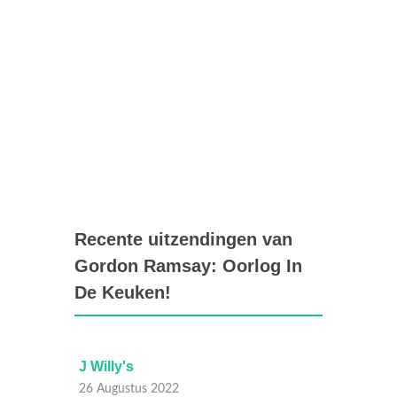
Recente uitzendingen van
Gordon Ramsay: Oorlog In
De Keuken!
J Willy's
Black 
26 Augustus 2022
26 Aug