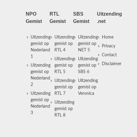
NPO
RTL
SBS
Uitzending
Gemist
Gemist
Gemist
.net
Uitzending
Uitzending
Uitzending
Home
gemist op
gemist op
gemist op
Privacy
Nederland
RTL 4
NET 5
Contact
1
Uitzending
Uitzending
Disclaimer
Uitzending
gemist op
gemist op
gemist op
RTL 5
SBS 6
Nederland
Uitzending
Uitzending
2
gemist op
gemist op
Uitzending
RTL 7
Veronica
gemist op
Uitzending
Nederland
gemist op
3
RTL 8