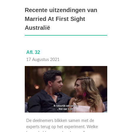
Recente uitzendingen van
Married At First Sight
Australië
Afl. 32
Afl. 31
17 Augustus 2021
16 Aug
zoen
De deelnemers blikken samen met de
Na het 
dere
experts terug op het experiment. Welke