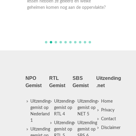
bij het 
lessen hebben ze geleerd en welke
geheimen komen nog aan de oppervlakte?
NPO
RTL
SBS
Uitzending
Gemist
Gemist
Gemist
.net
Uitzending
Uitzending
Uitzending
Home
gemist op
gemist op
gemist op
Privacy
Nederland
RTL 4
NET 5
Contact
1
Uitzending
Uitzending
Disclaimer
Uitzending
gemist op
gemist op
gemist op
RTL 5
SBS 6