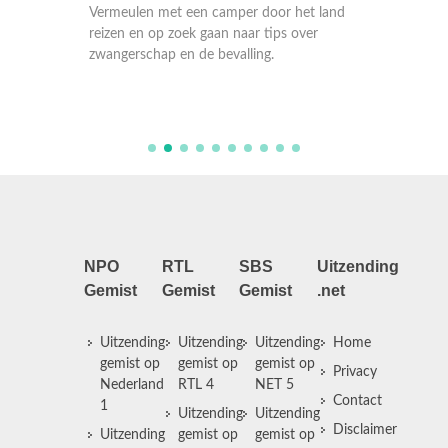
present
t land
Vermeulen met een camper door het land
Vermeul
er
reizen en op zoek gaan naar tips over
reizen 
zwangerschap en de bevalling.
zwanger
NPO
RTL
SBS
Uitzending
Gemist
Gemist
Gemist
.net
Uitzending
Uitzending
Uitzending
Home
gemist op
gemist op
gemist op
Privacy
Nederland
RTL 4
NET 5
Contact
1
Uitzending
Uitzending
Disclaimer
Uitzending
gemist op
gemist op