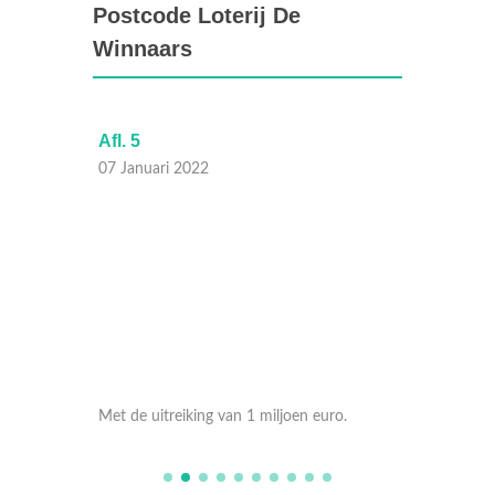
Postcode Loterij De
Winnaars
Afl. 5
Afl. 4
07 Januari 2022
06 Janu
o.
Met de uitreiking van 1 miljoen euro.
Met de 