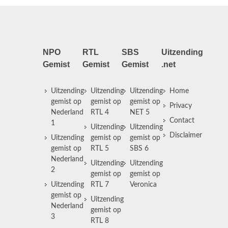
NPO
RTL
SBS
Uitzending
Gemist
Gemist
Gemist
.net
Uitzending
Uitzending
Uitzending
Home
gemist op
gemist op
gemist op
Privacy
Nederland
RTL 4
NET 5
Contact
1
Uitzending
Uitzending
Disclaimer
Uitzending
gemist op
gemist op
gemist op
RTL 5
SBS 6
Nederland
Uitzending
Uitzending
2
gemist op
gemist op
Uitzending
RTL 7
Veronica
gemist op
Uitzending
Nederland
gemist op
3
RTL 8