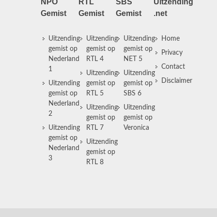
NPO
RTL
SBS
Uitzending
Gemist
Gemist
Gemist
.net
Uitzending
Uitzending
Uitzending
Home
gemist op
gemist op
gemist op
Privacy
Nederland
RTL 4
NET 5
Contact
1
Uitzending
Uitzending
Disclaimer
Uitzending
gemist op
gemist op
gemist op
RTL 5
SBS 6
Nederland
Uitzending
Uitzending
2
gemist op
gemist op
Uitzending
RTL 7
Veronica
gemist op
Uitzending
Nederland
gemist op
3
RTL 8