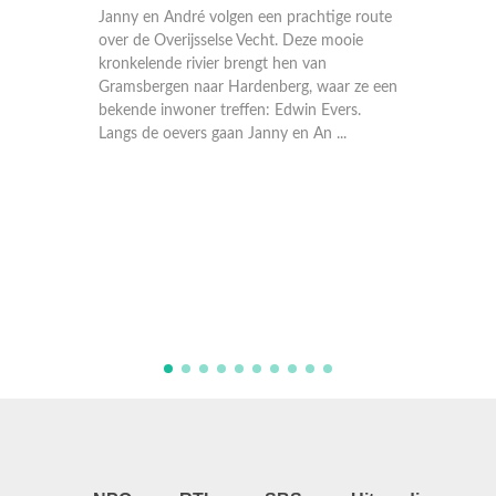
Janny en André volgen een prachtige route
over de Overijsselse Vecht. Deze mooie
kronkelende rivier brengt hen van
Gramsbergen naar Hardenberg, waar ze een
bekende inwoner treffen: Edwin Evers.
Langs de oevers gaan Janny en An ...
Janny e
maar lie
Holland
mooiste
Gorinch
bereike