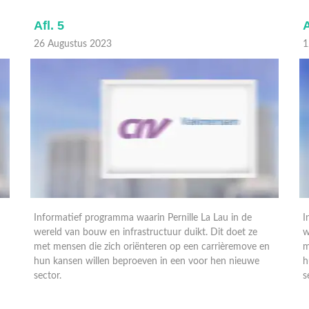
Afl. 3
A
12 Augustus 2023
0
Informatief programma waarin Pernille La Lau in de
wereld van bouw en infrastructuur duikt. Dit doet ze
I
n
met mensen die zich oriënteren op een carrièremove en
w
hun kansen willen beproeven in een voor hen nieuwe
m
sector.
h
s