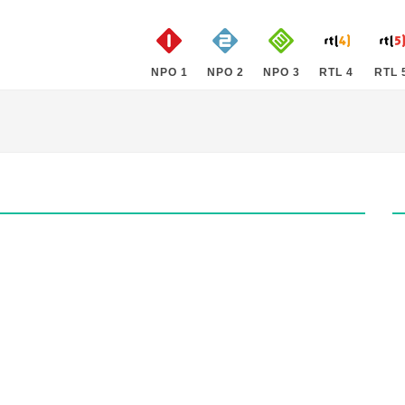
NPO 1
NPO 2
NPO 3
RTL 4
RTL 