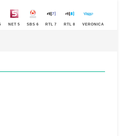
5
NET 5
SBS 6
RTL 7
RTL 8
VERONICA