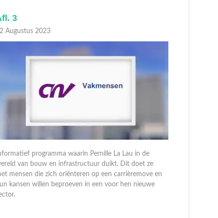
fl. 2
Afl. 1
5 Augustus 2023
29 Juli 20
nformatief programma waarin Pernille La Lau in de
Informatie
ereld van bouw en infrastructuur duikt. Dit doet ze
wereld van
et mensen die zich oriënteren op een carrièremove en
met mensen
un kansen willen beproeven in een voor hen nieuwe
hun kansen
ector.
sector.