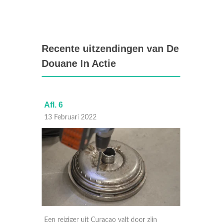
Recente uitzendingen van De
Douane In Actie
Afl. 6
Afl. 5
13 Februari 2022
06 Febr
 vinden
Een reiziger uit Curaçao valt door zijn