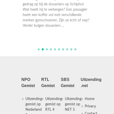
In Rott
 voor
gedrag op bij de douaniers op Schiphol.
Bijstand
 die? De
Wat heeft hij te verbergen? Een passagier
insluipe
t weer
heeft een koffer vol met verschillende
Bij de 
 blijkt
merken gymschoenen. Zijn ze echt of nep?
douane e
Verder buigen douaniers ...
Maastric
NPO
RTL
SBS
Uitzending
Gemist
Gemist
Gemist
.net
Uitzending
Uitzending
Uitzending
Home
gemist op
gemist op
gemist op
Privacy
Nederland
RTL 4
NET 5
Contact