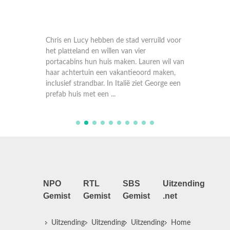
 een
Chris en Lucy hebben de stad verruild voor
George 
 Ook
het platteland en willen van vier
van de 
de,
portacabins hun huis maken. Lauren wil van
zomerhu
haar achtertuin een vakantieoord maken,
thuis zi
inclusief strandbar. In Italië ziet George een
gaan wo
prefab huis met een ...
camper
NPO
RTL
SBS
Uitzending
Gemist
Gemist
Gemist
.net
Uitzending
Uitzending
Uitzending
Home