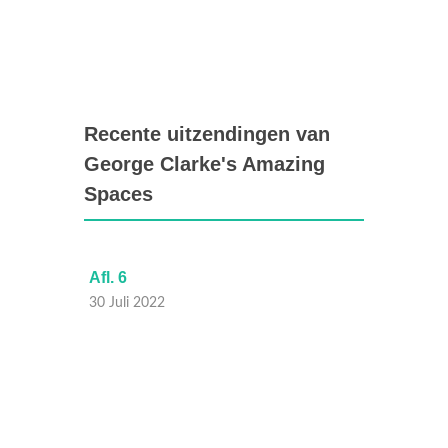
Recente uitzendingen van
George Clarke's Amazing
Spaces
Afl. 6
Afl. 5
30 Juli 2022
23 Juli