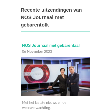
Recente uitzendingen van
NOS Journaal met
gebarentolk
arentaal
NOS Journaal met gebarentaal
06 November 2023
de
Met het laatste nieuws en de
weersverwachting.