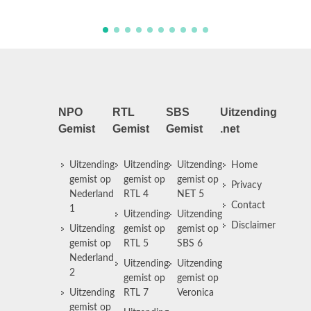
NPO
RTL
SBS
Uitzending
Gemist
Gemist
Gemist
.net
Uitzending
Uitzending
Uitzending
Home
gemist op
gemist op
gemist op
Privacy
Nederland
RTL 4
NET 5
Contact
1
Uitzending
Uitzending
Disclaimer
Uitzending
gemist op
gemist op
gemist op
RTL 5
SBS 6
Nederland
Uitzending
Uitzending
2
gemist op
gemist op
Uitzending
RTL 7
Veronica
gemist op