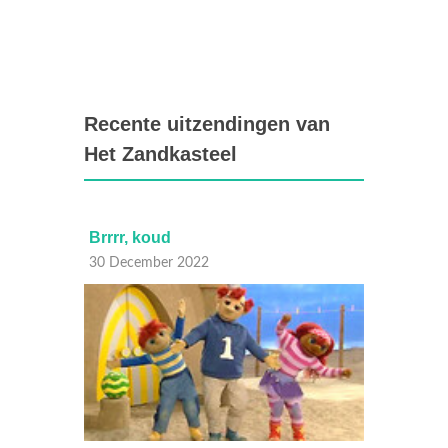
Recente uitzendingen van
Het Zandkasteel
Ik wil sneeuw
Ik
29 December 2022
2