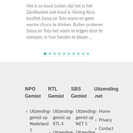
 in het
Sassa heeft een kartonnen doos in haar
Sa
ing Koos
hand om mee te sleeën. Maar er ligt
To
n geeft
helemaal geen sneeuw! Binnen scheuren
ni
en proberen
Sassa en Toto papier en maken er propjes
tr
jgen door te
van. Als je het allemaal omhoog gooit, lijkt
Ko
zen ...
het net sneeuw! Even later ...
Po
NPO
RTL
SBS
Uitzending
Gemist
Gemist
Gemist
.net
Uitzending
Uitzending
Uitzending
Home
gemist op
gemist op
gemist op
Privacy
Nederland
RTL 4
NET 5
Contact
1
Uitzending
Uitzending