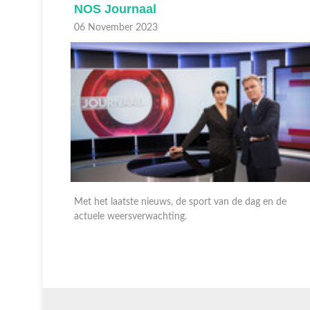
NOS Journaal
06 November 2023
n de
Met het laatste nieuws, gebeurtenissen van nationaal e
internationaal belang en de weersverwachting. En op
NPO 1 extra met gebarentaal.