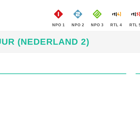
NPO 1
NPO 2
NPO 3
RTL 4
RTL 
UUR (NEDERLAND 2)