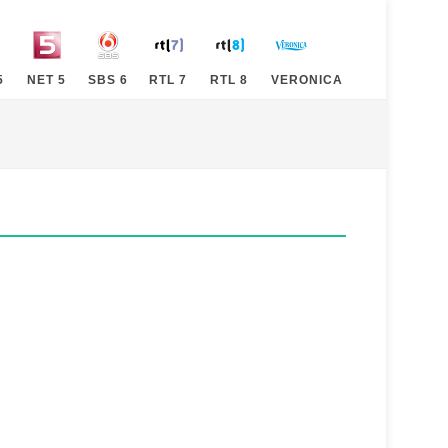
5
NET 5
SBS 6
RTL 7
RTL 8
VERONICA