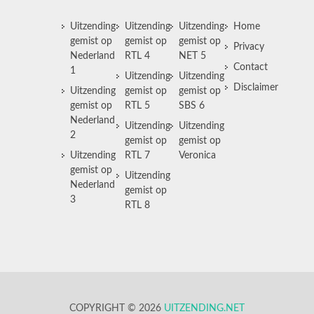
Uitzending
Uitzending
Uitzending
Home
gemist op
gemist op
gemist op
Privacy
Nederland
RTL 4
NET 5
Contact
1
Uitzending
Uitzending
Disclaimer
Uitzending
gemist op
gemist op
gemist op
RTL 5
SBS 6
Nederland
Uitzending
Uitzending
2
gemist op
gemist op
Uitzending
RTL 7
Veronica
gemist op
Uitzending
Nederland
gemist op
3
RTL 8
COPYRIGHT © 2026
UITZENDING.NET