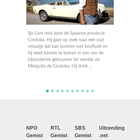
ovincie
Ilja 
en oud
Catal
Ilja Gort reist door de Spaanse provincie
flook en
Salva
Tierra de Campos. Hij drinkt wijn bij een
van de
restau
boer met een groen toverstokje. en
, de
proef
verbrandt lelijk zijn mond als hij probeert
.
maker
gloeiend hete broodsoep te drinken. Hij
gaat op bezoek bij een w ...
NPO
RTL
SBS
Uitzending
Gemist
Gemist
Gemist
.net