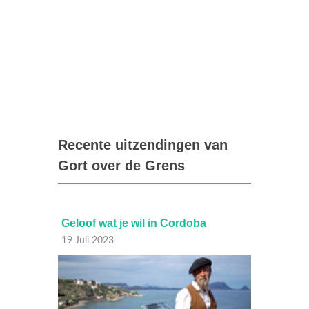
Recente uitzendingen van
Gort over de Grens
a
Het Spaanse graan van Tierra de
Eige
Campos
17 Ju
18 Juli 2023