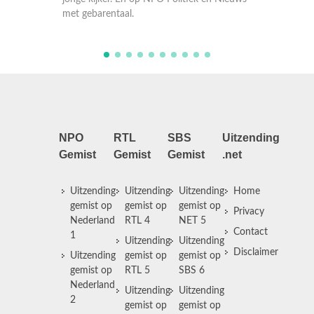
buitenland en het weer, speciaal voor de
met g
jonge kijkers, met gebarentaal.
NPO
RTL
SBS
Uitzending
Gemist
Gemist
Gemist
.net
Uitzending
Uitzending
Uitzending
Home
gemist op
gemist op
gemist op
Privacy
Nederland
RTL 4
NET 5
Contact
1
Uitzending
Uitzending
Disclaimer
Uitzending
gemist op
gemist op
gemist op
RTL 5
SBS 6
Nederland
Uitzending
Uitzending
2
gemist op
gemist op