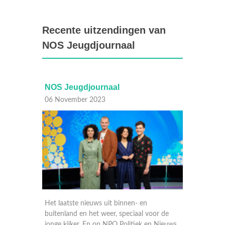
Recente uitzendingen van
NOS Jeugdjournaal
NOS Jeugdjournaal met
NOS
gebarentaal
05 N
06 November 2023
Het l
voor de
buite
Het laatste nieuws uit binnen- en
en Nieuws
jonge