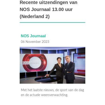
Recente uitzendingen van
NOS Journaal 13.00 uur
(Nederland 2)
NOS Journaal
NOS J
06 November 2023
06 Nov
n de dag
Met het laatste nieuws, gebeurtenissen van
Met het
nationaal en internationaal belang en de
nationa
weersverwachting. En op NPO 1 extra met
weersv