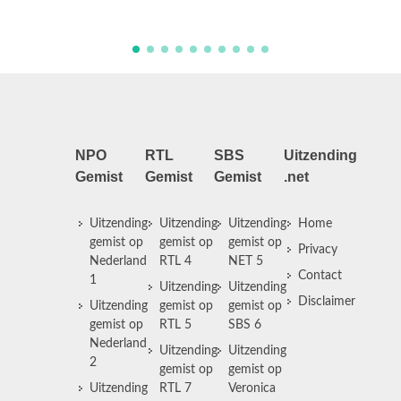
gebarentaal.
NPO
RTL
SBS
Uitzending
Gemist
Gemist
Gemist
.net
Uitzending
Uitzending
Uitzending
Home
gemist op
gemist op
gemist op
Privacy
Nederland
RTL 4
NET 5
Contact
1
Uitzending
Uitzending
Disclaimer
Uitzending
gemist op
gemist op
gemist op
RTL 5
SBS 6
Nederland
Uitzending
Uitzending
2
gemist op
gemist op
Uitzending
RTL 7
Veronica