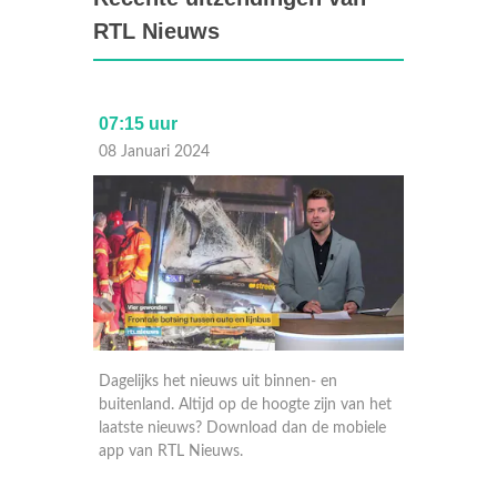
RTL Nieuws
07:15 uur
Laat
08 Januari 2024
07 Janu
Dagelijks het nieuws uit binnen- en
Dagelij
 van het
buitenland. Altijd op de hoogte zijn van het
buitenla
obiele
laatste nieuws? Download dan de mobiele
laatste
app van RTL Nieuws.
app va