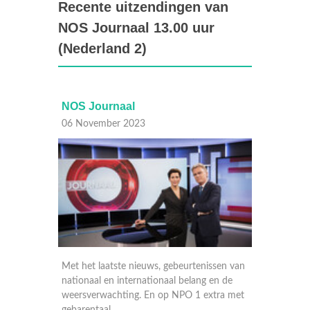
Recente uitzendingen van
NOS Journaal 13.00 uur
(Nederland 2)
NOS Journaal
NOS J
06 November 2023
06 Nov
n de dag
Met het laatste nieuws, gebeurtenissen van
Met het
nationaal en internationaal belang en de
nationa
weersverwachting. En op NPO 1 extra met
weersve