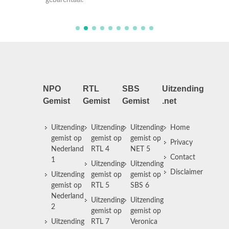
gebarentaal.
NPO
RTL
SBS
Uitzending
Gemist
Gemist
Gemist
.net
Uitzending
Uitzending
Uitzending
Home
gemist op
gemist op
gemist op
Privacy
Nederland
RTL 4
NET 5
Contact
1
Uitzending
Uitzending
Disclaimer
Uitzending
gemist op
gemist op
gemist op
RTL 5
SBS 6
Nederland
Uitzending
Uitzending
2
gemist op
gemist op
Uitzending
RTL 7
Veronica