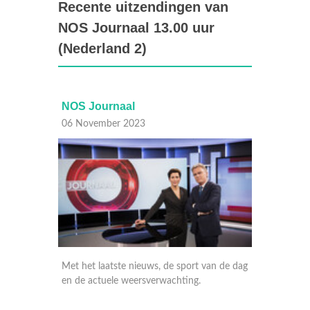
Recente uitzendingen van
NOS Journaal 13.00 uur
(Nederland 2)
NOS Journaal
NOS Journaal
06 November 2023
06 November 2023
Met het laatste nieuws, de sport van de dag
Met het laatste nieuws
en de actuele weersverwachting.
nationaal en internati
weersverwachting. En