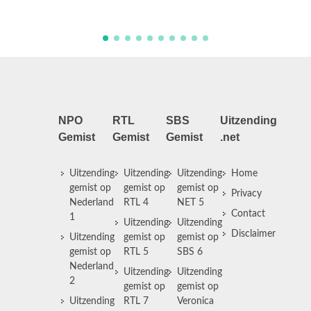
gebarentaal.
NPO
RTL
SBS
Uitzending
Gemist
Gemist
Gemist
.net
Uitzending
Uitzending
Uitzending
Home
gemist op
gemist op
gemist op
Privacy
Nederland
RTL 4
NET 5
Contact
1
Uitzending
Uitzending
Disclaimer
Uitzending
gemist op
gemist op
gemist op
RTL 5
SBS 6
Nederland
Uitzending
Uitzending
2
gemist op
gemist op
Uitzending
RTL 7
Veronica