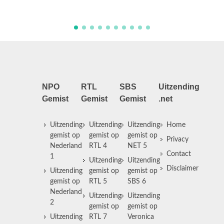
gebarentaal.
NPO
RTL
SBS
Uitzending
Gemist
Gemist
Gemist
.net
Uitzending
Uitzending
Uitzending
Home
gemist op
gemist op
gemist op
Privacy
Nederland
RTL 4
NET 5
Contact
1
Uitzending
Uitzending
Disclaimer
Uitzending
gemist op
gemist op
gemist op
RTL 5
SBS 6
Nederland
Uitzending
Uitzending
2
gemist op
gemist op
Uitzending
RTL 7
Veronica