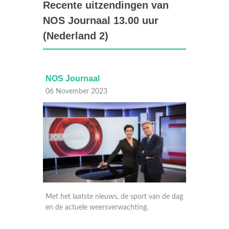
Recente uitzendingen van
NOS Journaal 13.00 uur
(Nederland 2)
NOS Journaal
NO
06 November 2023
06 
t van de dag
Met het laatste nieuws, gebeurtenissen van
Met 
g.
nationaal en internationaal belang en de
nati
weersverwachting. En op NPO 1 extra met
wee