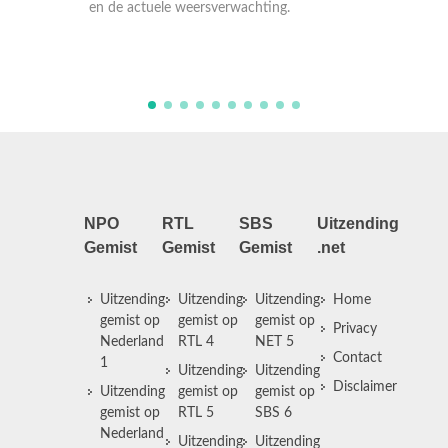
g.
nationaal en internationaal belang en de
nati
weersverwachting. En op NPO 1 extra met
wee
gebarentaal.
NPO
RTL
SBS
Uitzending
Gemist
Gemist
Gemist
.net
Uitzending
Uitzending
Uitzending
Home
gemist op
gemist op
gemist op
Privacy
Nederland
RTL 4
NET 5
Contact
1
Uitzending
Uitzending
Disclaimer
Uitzending
gemist op
gemist op
gemist op
RTL 5
SBS 6
Nederland
Uitzending
Uitzending