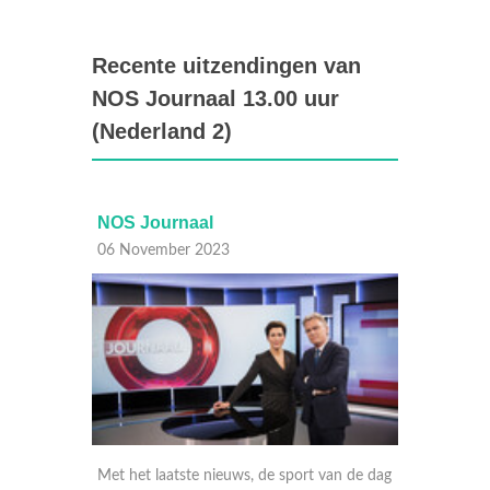
Recente uitzendingen van
NOS Journaal 13.00 uur
(Nederland 2)
NOS Journaal
NO
06 November 2023
06 
t van de dag
Met het laatste nieuws, gebeurtenissen van
Met 