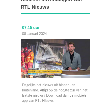
RTL Nieuws
07:15 uur
Laat
08 Januari 2024
07 Janu
Dagelijks het nieuws uit binnen- en
Dagelij
 van het
buitenland. Altijd op de hoogte zijn van het
buitenla
obiele
laatste nieuws? Download dan de mobiele
laatste
app van RTL Nieuws.
app va