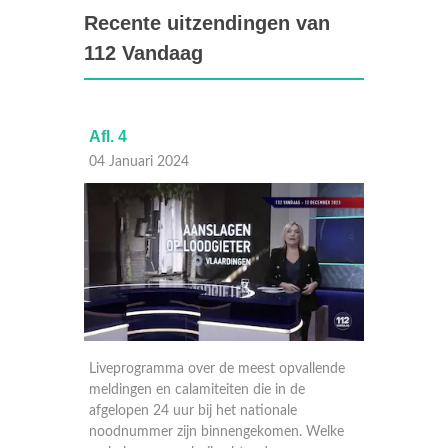
Recente uitzendingen van
112 Vandaag
Afl. 4
Afl. 3
04 Januari 2024
03 Janu
llende
Liveprogramma over de meest opvallende
Livepro
meldingen en calamiteiten die in de
melding
afgelopen 24 uur bij het nationale
afgelope
Welke
noodnummer zijn binnengekomen. Welke