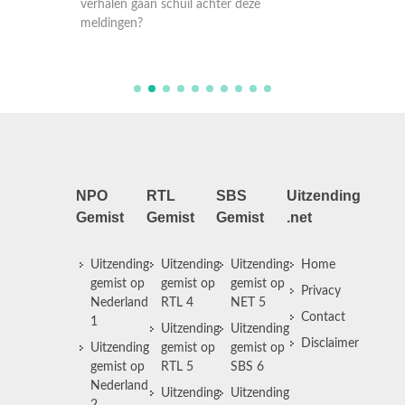
noodnu
verhalen gaan schuil achter deze
verhale
meldingen?
meldin
NPO
RTL
SBS
Uitzending
Gemist
Gemist
Gemist
.net
Uitzending
Uitzending
Uitzending
Home
gemist op
gemist op
gemist op
Privacy
Nederland
RTL 4
NET 5
Contact
1
Uitzending
Uitzending
Disclaimer
Uitzending
gemist op
gemist op
gemist op
RTL 5
SBS 6
Nederland
Uitzending
Uitzending