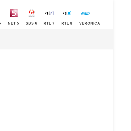
5
NET 5
SBS 6
RTL 7
RTL 8
VERONICA