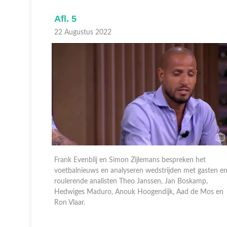
Afl. 5
22 Augustus 2022
het
Frank Evenblij en Simon Zijlemans bespreken het
 gasten en
voetbalnieuws en analyseren wedstrijden met gasten e
amp,
roulerende analisten Theo Janssen, Jan Boskamp,
e Mos en
Hedwiges Maduro, Anouk Hoogendijk, Aad de Mos en
Ron Vlaar.