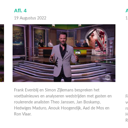
Afl. 4
A
19 Augustus 2022
1
Frank Evenblij en Simon Zijlemans bespreken het
F
n
voetbalnieuws en analyseren wedstrijden met gasten en
v
roulerende analisten Theo Janssen, Jan Boskamp,
r
Hedwiges Maduro, Anouk Hoogendijk, Aad de Mos en
H
Ron Vlaar.
R