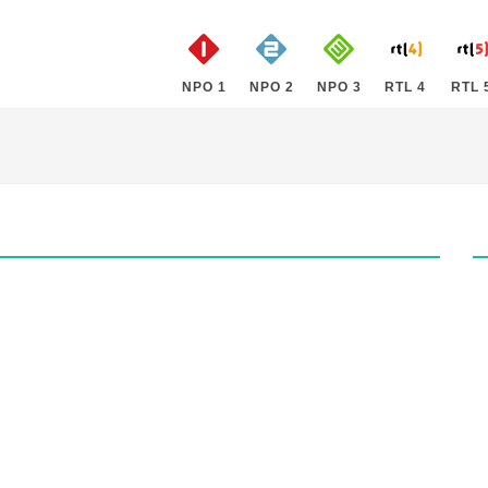
NPO 1
NPO 2
NPO 3
RTL 4
RTL 