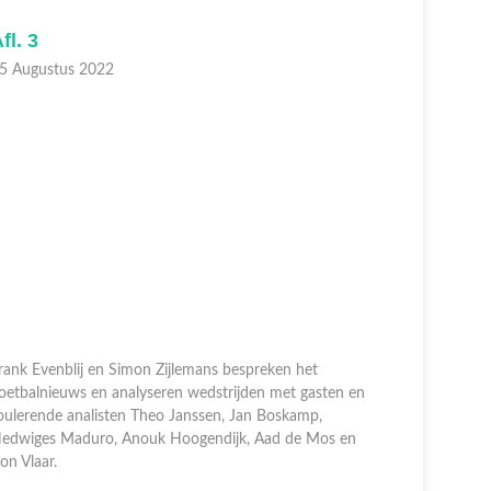
fl. 3
Afl. 1
5 Augustus 2022
08 August
rank Evenblij en Simon Zijlemans bespreken het
oetbalnieuws en analyseren wedstrijden met gasten en
Frank Even
oulerende analisten Theo Janssen, Jan Boskamp,
voetbalnie
edwiges Maduro, Anouk Hoogendijk, Aad de Mos en
roulerende
on Vlaar.
Hedwiges 
Ron Vlaar.