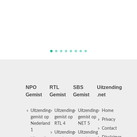
Registr
Jansklo
dahliar
creaties
kleuren
optocht
NPO
RTL
SBS
Uitzending
Gemist
Gemist
Gemist
.net
Uitzending
Uitzending
Uitzending
Home
gemist op
gemist op
gemist op
Privacy
Nederland
RTL 4
NET 5
Contact
1
Uitzending
Uitzending