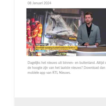
08 Januari 2024
 Altijd op
Dagelijks het nieuws uit binnen- en buitenland. Altijd o
oad dan de
de hoogte zijn van het laatste nieuws? Download dan d
mobiele app van RTL Nieuws.