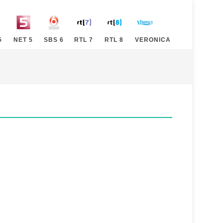
5
NET 5
SBS 6
RTL 7
RTL 8
VERONICA