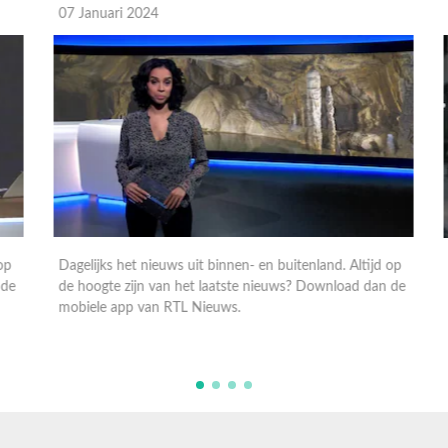
07 Januari 2024
0
p
Dagelijks het nieuws uit binnen- en buitenland. Altijd op
D
e
de hoogte zijn van het laatste nieuws? Download dan de
d
mobiele app van RTL Nieuws.
m