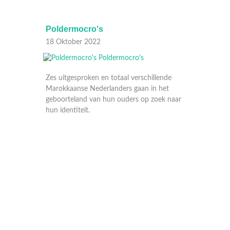
Poldermocro's
Poldermocro's
18 Oktober 2022
11 Oktober 2022
Zes uitgesproken en totaal verschillende
Marokkaanse Nederlanders gaan in het
geboorteland van hun ouders op zoek naar
hun identiteit.
Je kunt de Marokkaan 
halen, maar haal je Ne
Marokkaan? Met die v
jonge uitgesproken en 
Marokkaanse Nederlan
in het geboorteland va