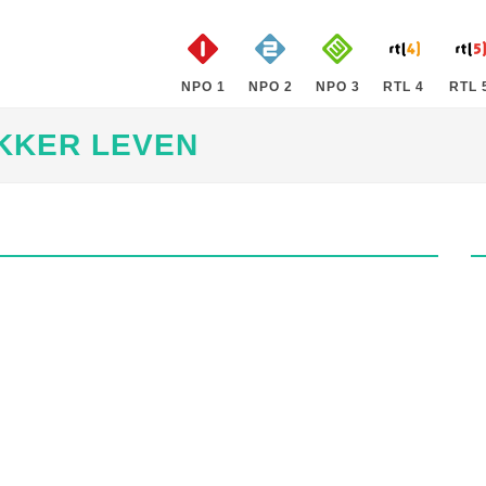
NPO 1
NPO 2
NPO 3
RTL 4
RTL 
EKKER LEVEN