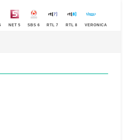
5
NET 5
SBS 6
RTL 7
RTL 8
VERONICA