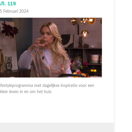
fl. 119
Afl. 118
5 Februari 2024
14 Februar
ifestyleprogramma met dagelijkse inspiratie voor een
ekker leven in en om het huis.
Lifestylep
lekker lev