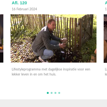
Afl. 120
A
16 Februari 2024
1
Lifestyleprogramma met dagelijkse inspiratie voor een
L
lekker leven in en om het huis.
l