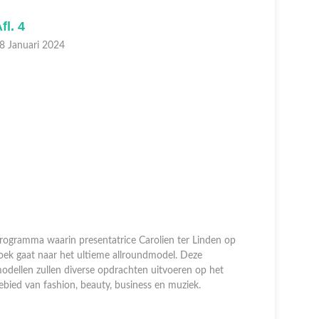
fl. 4
Afl. 3
8 Januari 2024
21 Januari
rogramma waarin presentatrice Carolien ter Linden op
oek gaat naar het ultieme allroundmodel. Deze
Programma 
odellen zullen diverse opdrachten uitvoeren op het
zoek gaat 
ebied van fashion, beauty, business en muziek.
modellen z
gebied van