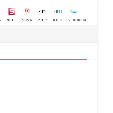
5
NET 5
SBS 6
RTL 7
RTL 8
VERONICA