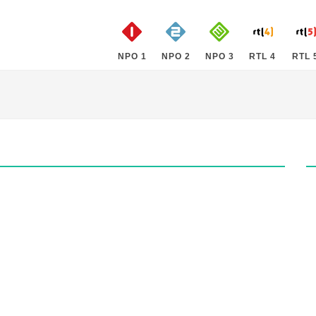
NPO 1
NPO 2
NPO 3
RTL 4
RTL 