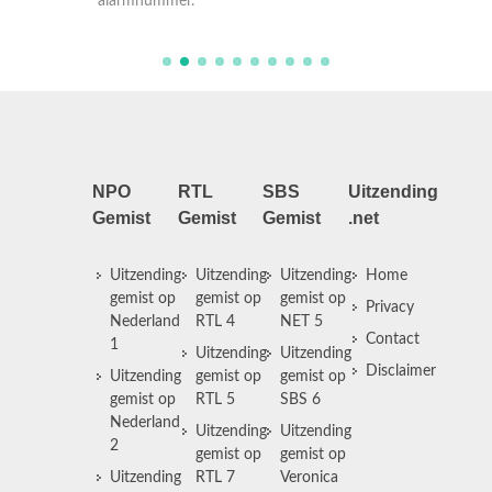
alarmn
NPO
RTL
SBS
Uitzending
Gemist
Gemist
Gemist
.net
Uitzending
Uitzending
Uitzending
Home
gemist op
gemist op
gemist op
Privacy
Nederland
RTL 4
NET 5
Contact
1
Uitzending
Uitzending
Disclaimer
Uitzending
gemist op
gemist op
gemist op
RTL 5
SBS 6
Nederland
Uitzending
Uitzending
2
gemist op
gemist op
Uitzending
RTL 7
Veronica