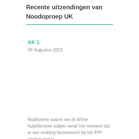
Recente uitzendingen van
Noodoproep UK
Afl. 1
Afl. 10
09 Augustus 2023
08 Aug
Realityserie waarin we de Britse
Realitys
ent dat
hulpdiensten volgen vanaf het moment dat
hulpdie
999-
er een melding binnenkomt bij het 999-
er een 
alarmnummer.