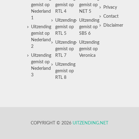
gemist op
gemist op
gemist op
Privacy
Nederland
RTL 4
NET 5
Contact
1
Uitzending
Uitzending
Disclaimer
Uitzending
gemist op
gemist op
gemist op
RTL 5
SBS 6
Nederland
Uitzending
Uitzending
2
gemist op
gemist op
Uitzending
RTL 7
Veronica
gemist op
Uitzending
Nederland
gemist op
3
RTL 8
COPYRIGHT © 2026
UITZENDING.NET