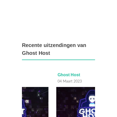
Recente uitzendingen van
Ghost Host
Ghost Host
Ghost
04 Maart 2023
25 Febr