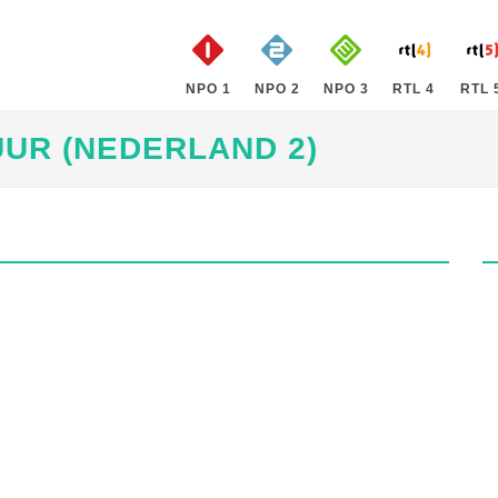
NPO 1
NPO 2
NPO 3
RTL 4
RTL 
UUR (NEDERLAND 2)