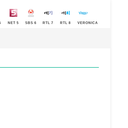
5
NET 5
SBS 6
RTL 7
RTL 8
VERONICA