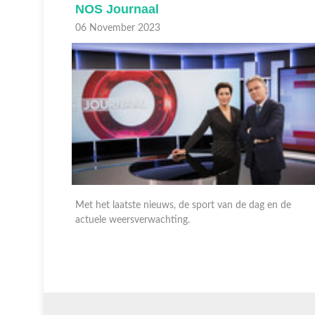
NOS Journaal
06 November 2023
n de
Met het laatste nieuws, gebeurtenissen van nationaal e
internationaal belang en de weersverwachting. En op
NPO 1 extra met gebarentaal.