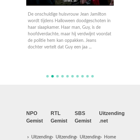
De onschuldige huisvrouw Jean Jamilton
Dalziel
e
wordt tijdens Halloween doodgeschoten in
duister
or Fran
haar slaapkamer. Haar man, Guy, is de
moord o
 ultieme
hoofdverdachte, maar hij verdwijnt voordat
van de 
Pascoe
de politie hem kan oppakken. Jeans
om het l
dochter vertelt dat Guy een jaa ...
te make
NPO
RTL
SBS
Uitzending
Gemist
Gemist
Gemist
.net
Uitzending
Uitzending
Uitzending
Home