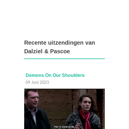
Recente uitzendingen van
Dalziel & Pascoe
Demons On Our Shoulders
Fallen
09 Juni 2023
02 Juni