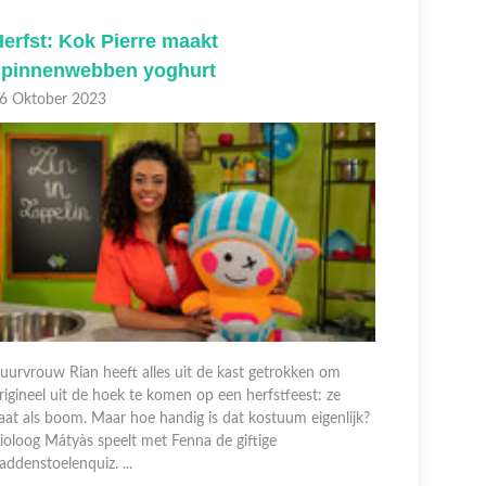
erfst: Kok Pierre maakt
Herfst:
spinnenwebben yoghurt
06 Oktobe
6 Oktober 2023
Buurvrouw 
origineel 
uurvrouw Rian heeft alles uit de kast getrokken om
gaat als b
rigineel uit de hoek te komen op een herfstfeest: ze
Bioloog Má
aat als boom. Maar hoe handig is dat kostuum eigenlijk?
paddenstoe
ioloog Mátyàs speelt met Fenna de giftige
addenstoelenquiz. ...