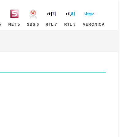
5
NET 5
SBS 6
RTL 7
RTL 8
VERONICA