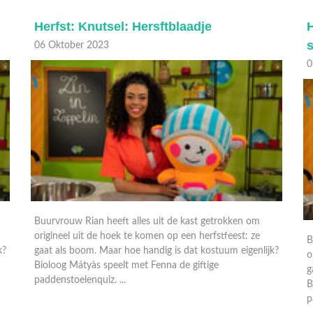
Herfst: Knutsel: Hersftblaadje
H
06 Oktober 2023
0
Buurvrouw Rian heeft alles uit de kast getrokken om
origineel uit de hoek te komen op een herfstfeest: ze
B
k?
gaat als boom. Maar hoe handig is dat kostuum eigenlijk?
o
Bioloog Mátyàs speelt met Fenna de giftige
g
paddenstoelenquiz. ...
B
p