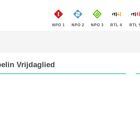
NPO 1
NPO 2
NPO 3
RTL 4
RTL 
pelin Vrijdaglied