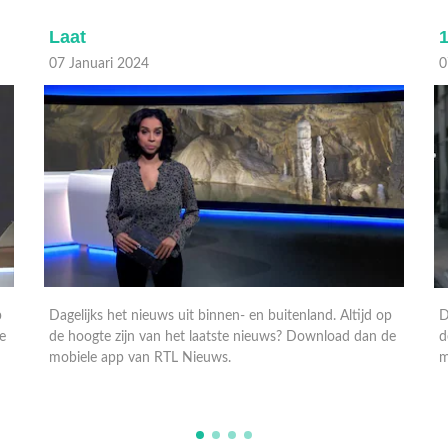
Laat
1
07 Januari 2024
0
p
Dagelijks het nieuws uit binnen- en buitenland. Altijd op
D
e
de hoogte zijn van het laatste nieuws? Download dan de
d
mobiele app van RTL Nieuws.
m