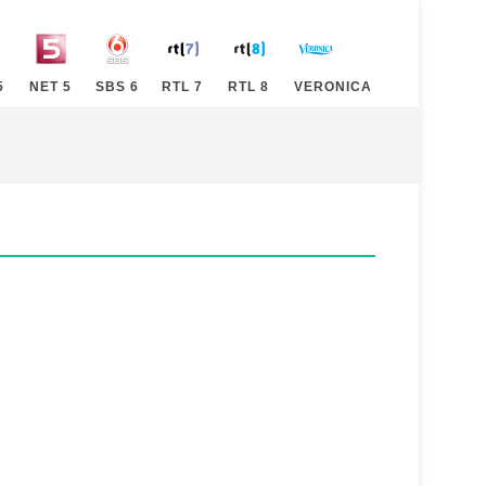
5
NET 5
SBS 6
RTL 7
RTL 8
VERONICA