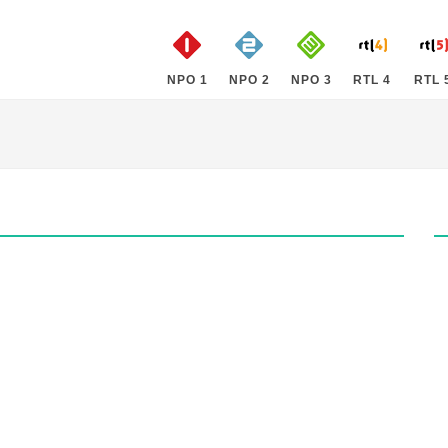
NPO 1
NPO 2
NPO 3
RTL 4
RTL 