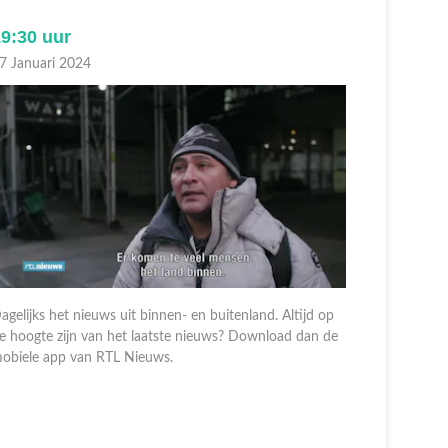
9:30 uur
18:00 u
7 Januari 2024
07 Januari
agelijks het nieuws uit binnen- en buitenland. Altijd op
e hoogte zijn van het laatste nieuws? Download dan de
Dagelijks h
obiele app van RTL Nieuws.
de hoogte 
mobiele a