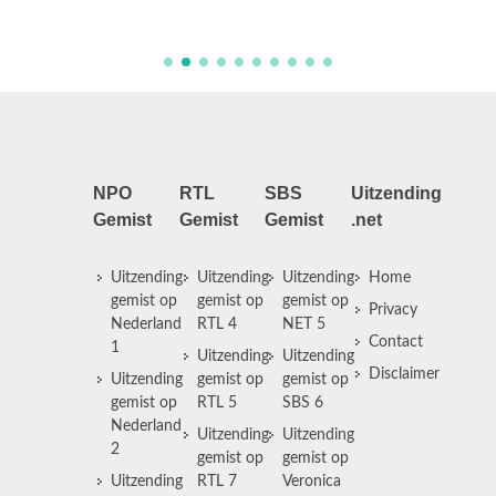
Nederlan
NPO
RTL
SBS
Uitzending
Gemist
Gemist
Gemist
.net
Uitzending
Uitzending
Uitzending
Home
gemist op
gemist op
gemist op
Privacy
Nederland
RTL 4
NET 5
Contact
1
Uitzending
Uitzending
Disclaimer
Uitzending
gemist op
gemist op
gemist op
RTL 5
SBS 6
Nederland
Uitzending
Uitzending
2
gemist op
gemist op
Uitzending
RTL 7
Veronica