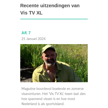
Recente uitzendingen van
Vis TV XL
Afl. 7
Afl. 6
25 Januari 2024
24 Janu
omerse
Magazine boordevol boeiende en zomerse
Magazin
aat zien
visavonturen. Het 'Vis TV XL'-team laat zien
visavont
i
hoe spannend vissen is en hoe mooi
hoe spa
Nederland is als sportvisland.