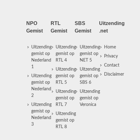
NPO
RTL
SBS
Uitzending
Gemist
Gemist
Gemist
.net
Uitzending
Uitzending
Uitzending
Home
gemist op
gemist op
gemist op
Privacy
Nederland
RTL 4
NET 5
Contact
1
Uitzending
Uitzending
Disclaimer
Uitzending
gemist op
gemist op
gemist op
RTL 5
SBS 6
Nederland
Uitzending
Uitzending
2
gemist op
gemist op
Uitzending
RTL 7
Veronica
gemist op
Uitzending
Nederland
gemist op
3
RTL 8