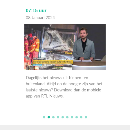
07:15 uur
Laat
08 Januari 2024
07 Janu
Dagelijks het nieuws uit binnen- en
Dagelij
 van het
buitenland. Altijd op de hoogte zijn van het
buitenla
obiele
laatste nieuws? Download dan de mobiele
laatste
app van RTL Nieuws.
app va