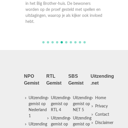
mensen 
rs
in het Big Brother-huis. De bewoners
in het 
llen en
worden op de proef gesteld met spellen en
worden 
k invloed
uitdagingen, waarop je als kijker ook invloed
uitdagin
hebt.
hebt.
NPO
RTL
SBS
Uitzending
Gemist
Gemist
Gemist
.net
Uitzending
Uitzending
Uitzending
Home
gemist op
gemist op
gemist op
Privacy
Nederland
RTL 4
NET 5
Contact
1
Uitzending
Uitzending
Disclaimer
Uitzending
gemist op
gemist op