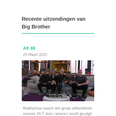
Recente uitzendingen van
Big Brother
Afl. 69
Afl. 68
29 Maart 2023
28 Maa
vreemde
Realityshow waarin een groep wildvreemde
Reality
gevolgd
mensen 24/7 door camera's wordt gevolgd