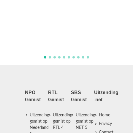
Yvon gaat op pad met Janine 
Samen gaan ze met Yvon en B
avontuur naar Groot-Brittanni
stop: een schapenboer. Ze gaan
Engelse Tim en Tanya, die een
ruim 700 schapen run ...
NPO
RTL
SBS
Uitzending
Gemist
Gemist
Gemist
.net
Uitzending
Uitzending
Uitzending
Home
gemist op
gemist op
gemist op
Privacy
Nederland
RTL 4
NET 5
Contact