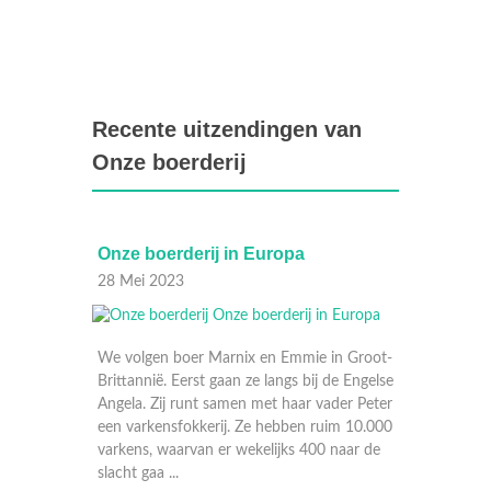
Recente uitzendingen van
Onze boerderij
oerderij in Europa
Onze boerderij in Europ
 2023
21 Mei 2023
en boer Marnix en Emmie in Groot-
ië. Eerst gaan ze langs bij de Engelse
 Zij runt samen met haar vader Peter
kensfokkerij. Ze hebben ruim 10.000
, waarvan er wekelijks 400 naar de
aa ...