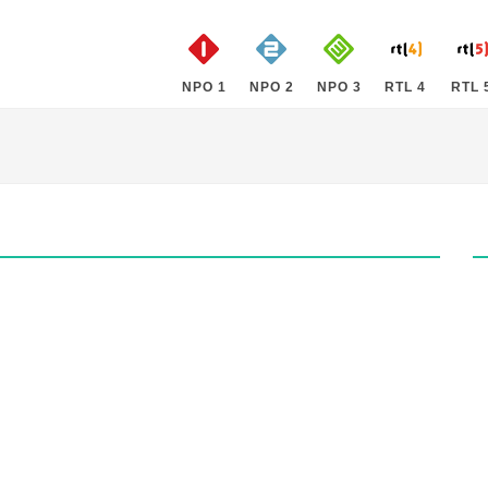
NPO 1
NPO 2
NPO 3
RTL 4
RTL 