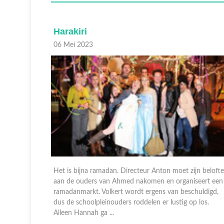
Witte puntjes
29 April 2023
jn belofte
Er is een luizenplaag in de klas van Juf Ank. Alle
seert een
luizenmoeders worden opgetrommeld om te pluizen,
huldigd,
want alleen als iedereen luisvrij is kan het schoolkamp
 los.
doorgaan. Karel neemt uiteindelijk drastische
maatregelen. Walter en Ke ...