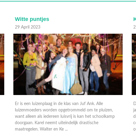
Korte Rondjes
22 April 2023
1
De jaarlijkse sponsorloop staat weer voor de deur. Dit
N
jaar wil directeur Anton heel graag meer geld ophalen
s
dan de andere basisscholen in de buurt, dus hij laat
f
conciërge Volkert de rondjes wat korter maken. De
n
ouders op het ...
z