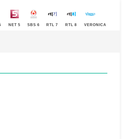
5
NET 5
SBS 6
RTL 7
RTL 8
VERONICA