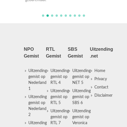
gebarentaal.
NPO
RTL
SBS
Uitzending
Gemist
Gemist
Gemist
.net
Uitzending
Uitzending
Uitzending
Home
gemist op
gemist op
gemist op
Privacy
Nederland
RTL 4
NET 5
Contact
1
Uitzending
Uitzending
Disclaimer
Uitzending
gemist op
gemist op
gemist op
RTL 5
SBS 6
Nederland
Uitzending
Uitzending
2
gemist op
gemist op
Uitzending
RTL 7
Veronica