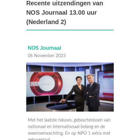
Recente uitzendingen van
NOS Journaal 13.00 uur
(Nederland 2)
NOS Journaal
NOS J
06 November 2023
06 Nov
n de dag
Met het laatste nieuws, gebeurtenissen van
Met het
nationaal en internationaal belang en de
nationa
weersverwachting. En op NPO 1 extra met
weersve