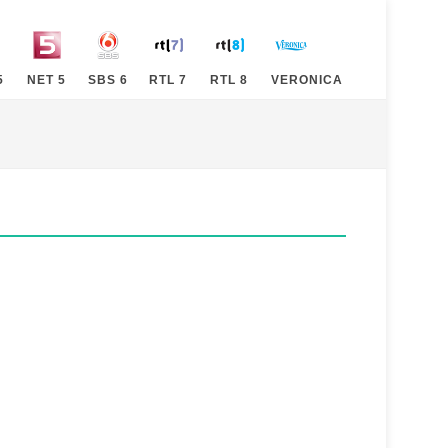
5
NET 5
SBS 6
RTL 7
RTL 8
VERONICA