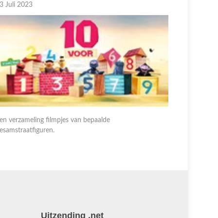
0 Juni 2023
29 Juni 2
en verzameling filmpjes van bepaalde
Een verzam
esamstraatfiguren.
Sesamstraa
Uitzending .net