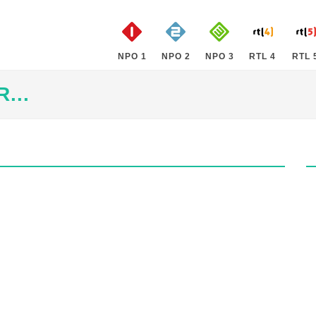
NPO 1
NPO 2
NPO 3
RTL 4
RTL 
...