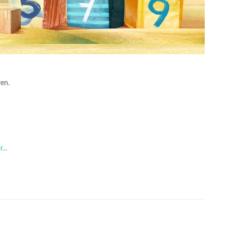
ren.
...