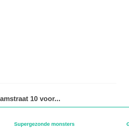
mstraat 10 voor...
Grover
B