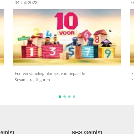
03 Juli 2023
3
Een verzameling filmpjes van bepaalde
E
Sesamstraatfiguren.
S
emist
SBS Gemist