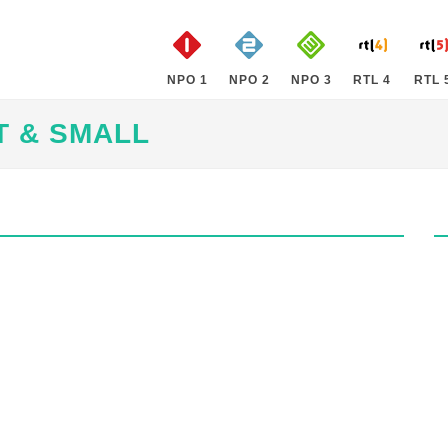
NPO 1
NPO 2
NPO 3
RTL 4
RTL 
T & SMALL