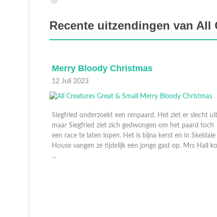
Recente uitzendingen van All 
For Whom the Bell Tolls
11 Juli 2023
slecht uit,
James staat voor een dilemma. Hij kan zijn baan
aard toch
kwijtraken als hij een boer beschermt. Er wordt een
n Skeldale
hond achtergelaten voor de deur van de praktijk,
rs Hall ko
mogelijk in verband met de aanstaande oorlog. Tristan
probeert grip op zijn to ...