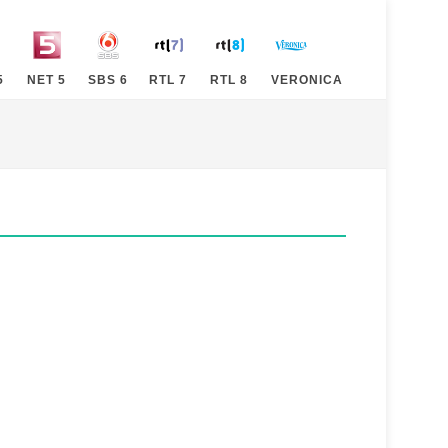
5
NET 5
SBS 6
RTL 7
RTL 8
VERONICA