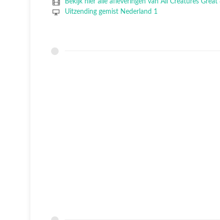
Bekijk hier alle afleveringen van All Creatures Great
Uitzending gemist Nederland 1