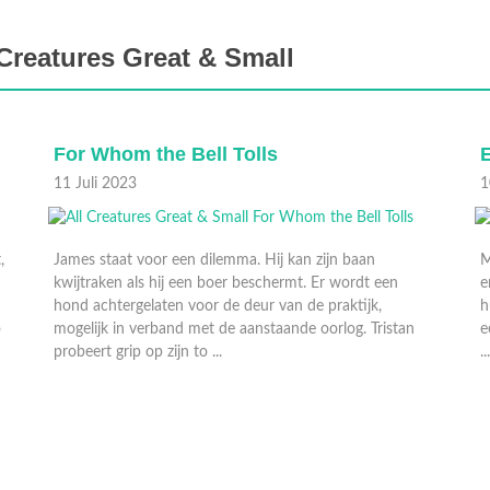
Creatures Great & Small
Edward
W
10 Juli 2023
0
Mrs Hall heeft een belangrijke afspraak, waardoor Tristan
en Siegfried er even alleen voor staan. Siegfried laat de
huishoudelijke taken aan Tristan over en begeleidt zelf
een jongen die langskomt voor een dagje meekijken in de
...
J