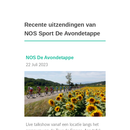
Recente uitzendingen van
NOS Sport De Avondetappe
NOS De Avondetappe
NOS D
22 Juli 2023
21 Juli
s het
Live talkshow vanaf een locatie langs het
Live tal