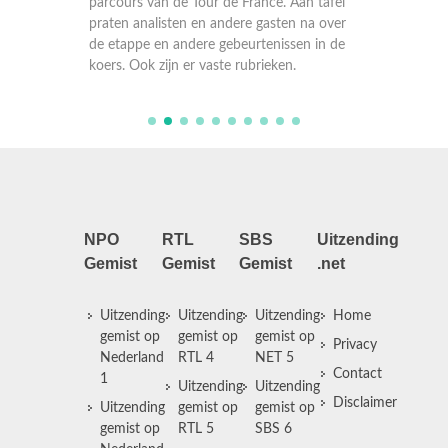
 tafel
parcours van de Tour de France. Aan tafel
parcour
a over
praten analisten en andere gasten na over
praten 
 in de
de etappe en andere gebeurtenissen in de
de etap
koers. Ook zijn er vaste rubrieken.
koers. O
NPO
RTL
SBS
Uitzending
Gemist
Gemist
Gemist
.net
Uitzending
Uitzending
Uitzending
Home
gemist op
gemist op
gemist op
Privacy
Nederland
RTL 4
NET 5
Contact
1
Uitzending
Uitzending
Disclaimer
Uitzending
gemist op
gemist op
gemist op
RTL 5
SBS 6