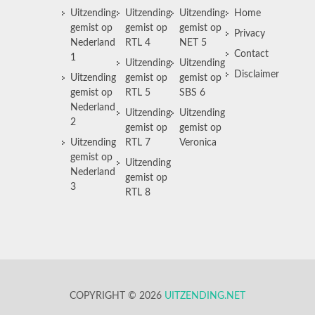
Uitzending
Uitzending
Uitzending
Home
gemist op
gemist op
gemist op
Privacy
Nederland
RTL 4
NET 5
Contact
1
Uitzending
Uitzending
Disclaimer
Uitzending
gemist op
gemist op
gemist op
RTL 5
SBS 6
Nederland
Uitzending
Uitzending
2
gemist op
gemist op
Uitzending
RTL 7
Veronica
gemist op
Uitzending
Nederland
gemist op
3
RTL 8
COPYRIGHT © 2026
UITZENDING.NET