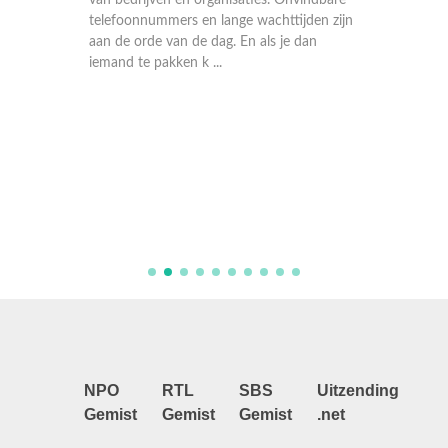
van bedrijven en organisaties. Onvindbare
telefoonnummers en lange wachttijden zijn
aan de orde van de dag. En als je dan
iemand te pakken k ...
er
We zett
de
parkere
n
op een r
gen
de snack
. Een
ook iets
..
aandach
NPO
RTL
SBS
Uitzending
Gemist
Gemist
Gemist
.net