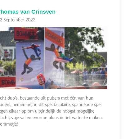
Roy Meyer
Emma W
6 Augustus 2023
12 August
cht duo's, bestaande uit pubers met één van hun
Acht duo's
uders, nemen het in dit spectaculaire, spannende spel
ouders, ne
egen elkaar op om uiteindelijk de hoogst mogelijke
tegen elka
lucht, vrije val en enorme plons in het water te maken:
vlucht, vri
ommetje!
Bommetje