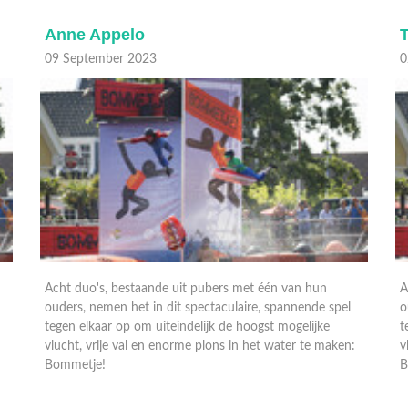
Thomas van Grinsven
02 September 2023
2
Acht duo's, bestaande uit pubers met één van hun
A
ouders, nemen het in dit spectaculaire, spannende spel
o
tegen elkaar op om uiteindelijk de hoogst mogelijke
t
vlucht, vrije val en enorme plons in het water te maken:
v
Bommetje!
B