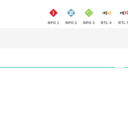
NPO 1
NPO 2
NPO 3
RTL 4
RTL 