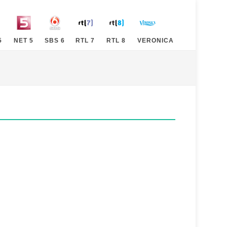
5
NET 5
SBS 6
RTL 7
RTL 8
VERONICA