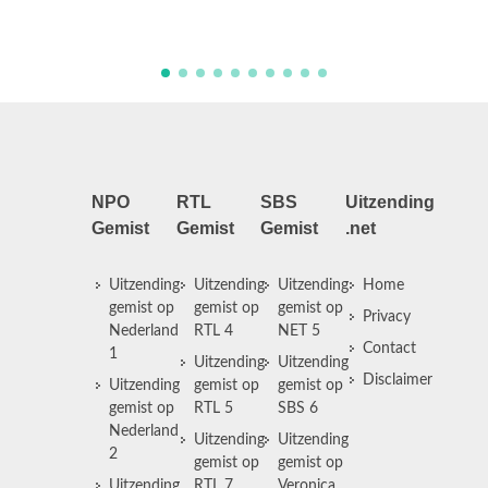
NPO
RTL
SBS
Uitzending
Gemist
Gemist
Gemist
.net
Uitzending
Uitzending
Uitzending
Home
gemist op
gemist op
gemist op
Privacy
Nederland
RTL 4
NET 5
Contact
1
Uitzending
Uitzending
Disclaimer
Uitzending
gemist op
gemist op
gemist op
RTL 5
SBS 6
Nederland
Uitzending
Uitzending
2
gemist op
gemist op
Uitzending
RTL 7
Veronica