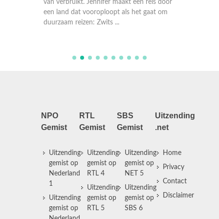
aar de
van verbruikt. Jennifer maakt een reis door
Canoa d
r jaar
een land dat vooroploopt als het gaat om
zware a
duurzaam reizen: Zwits ...
kennis m
NPO
RTL
SBS
Uitzending
Gemist
Gemist
Gemist
.net
Uitzending
Uitzending
Uitzending
Home
gemist op
gemist op
gemist op
Privacy
Nederland
RTL 4
NET 5
Contact
1
Uitzending
Uitzending
Disclaimer
Uitzending
gemist op
gemist op
gemist op
RTL 5
SBS 6
Nederland