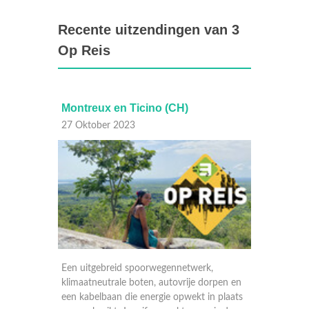
Recente uitzendingen van 3
Op Reis
Montreux en Ticino (CH)
Canoa 
27 Oktober 2023
20 Okt
nd waar
Een uitgebreid spoorwegennetwerk,
Tim en 
een
klimaatneutrale boten, autovrije dorpen en
het veel
en- en
een kabelbaan die energie opwekt in plaats
aan de 