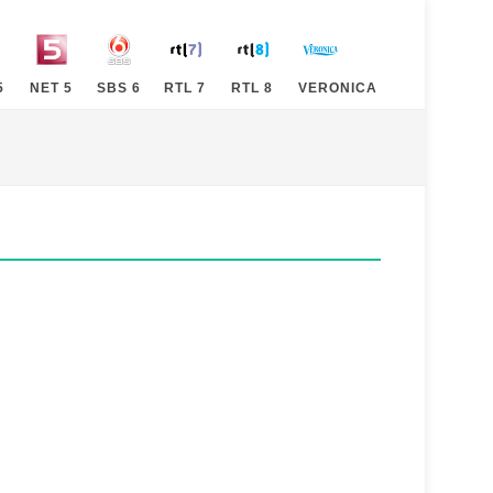
5
NET 5
SBS 6
RTL 7
RTL 8
VERONICA