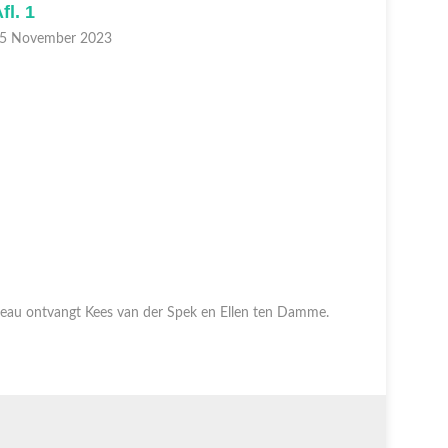
fl. 1
Afl. 7
5 November 2023
12 Oktobe
eau ontvangt Kees van der Spek en Ellen ten Damme.
Beau ontva