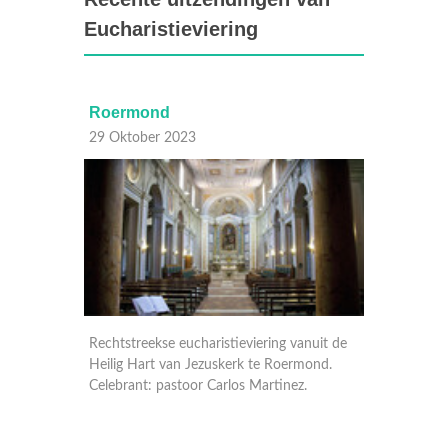
Eucharistieviering
Roermond
Deven
29 Oktober 2023
22 Okt
nuit de
Rechtstreekse eucharistieviering vanuit de
Rechtst
Heilig Hart van Jezuskerk te Roermond.
Broeder
Celebrant: pastoor Carlos Martinez.
pastoor