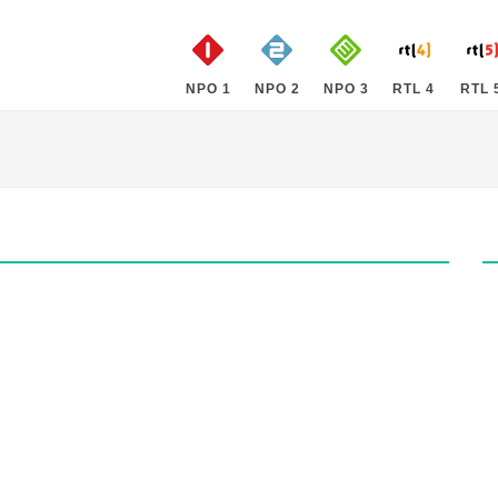
NPO 1
NPO 2
NPO 3
RTL 4
RTL 