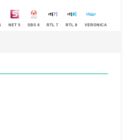
5
NET 5
SBS 6
RTL 7
RTL 8
VERONICA