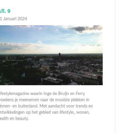
fl. 8
Afl. 7
4 Januari 2024
07 Januari
ifestylemagazine waarin Inge de Bruijn en Ferry
Lifestylem
oedens je meenemen naar de mooiste plekken in
Doedens j
innen- en buitenland. Met aandacht voor trends en
binnen- en
ntwikkelingen op het gebied van lifestyle,, wonen,
ontwikkeli
ealth en beauty.
health en 