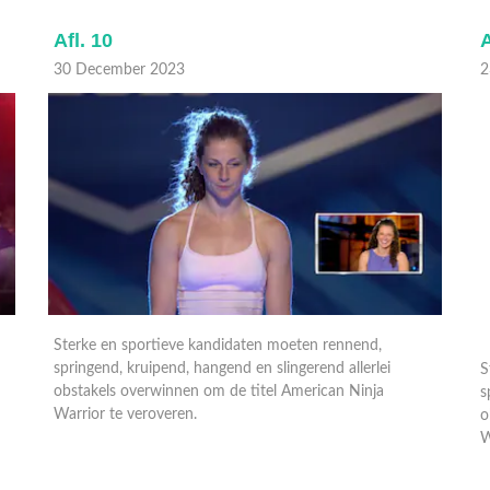
Afl. 10
A
30 December 2023
2
Sterke en sportieve kandidaten moeten rennend,
S
springend, kruipend, hangend en slingerend allerlei
s
obstakels overwinnen om de titel American Ninja
o
Warrior te veroveren.
W