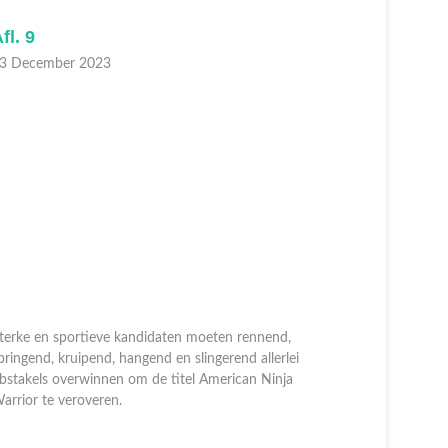
fl. 9
Afl. 8
3 December 2023
16 Decem
terke en sportieve kandidaten moeten rennend,
pringend, kruipend, hangend en slingerend allerlei
Sterke en 
bstakels overwinnen om de titel American Ninja
springend, 
arrior te veroveren.
obstakels 
Warrior te