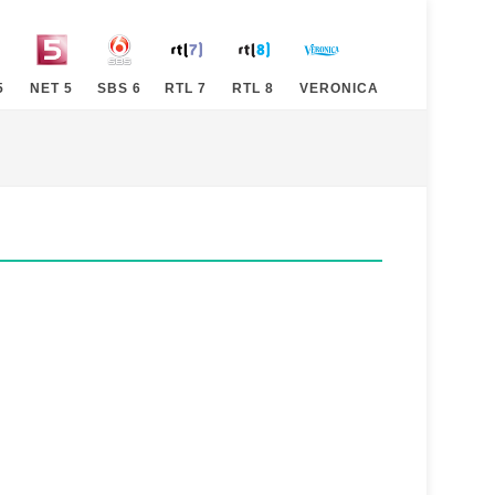
5
NET 5
SBS 6
RTL 7
RTL 8
VERONICA