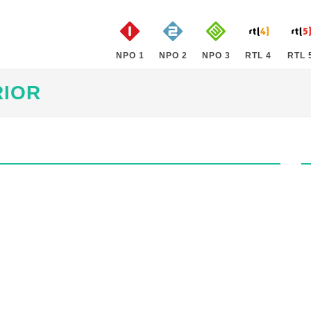
NPO 1
NPO 2
NPO 3
RTL 4
RTL 
RIOR